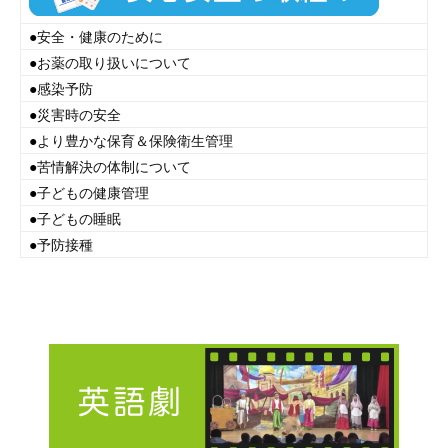
●
安全・健康のために
●
お薬の取り扱いについて
●
感染予防
●
災害時の安全
●
より豊かな保育＆保険衛生管理
●
苦情解決の体制について
●
子どもの健康管理
●
子どもの睡眠
●
予防接種