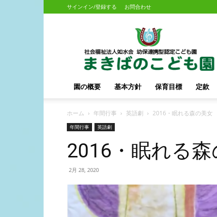
サインイン/登録する
お問合わせ
幼
保
連
携
型
認
園の概要
基本方針
保育目標
定款
定
こ
ど
ホーム
年間行事
英語劇
2016・眠れる森の美女
も
年間行事
英語劇
園
2016・眠れる
ま
き
ば
2月 28, 2020
の
こ
ど
も
園