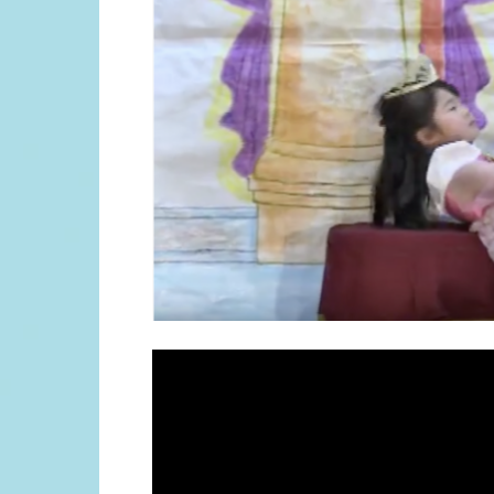
青
森
県
十
和
田
市